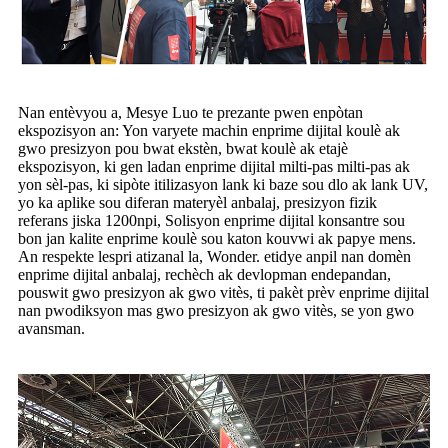
Nan entèvyou a, Mesye Luo te prezante pwen enpòtan
ekspozisyon an: Yon varyete machin enprime dijital koulè ak
gwo presizyon pou bwat ekstèn, bwat koulè ak etajè
ekspozisyon, ki gen ladan enprime dijital milti-pas milti-pas ak
yon sèl-pas, ki sipòte itilizasyon lank ki baze sou dlo ak lank UV,
yo ka aplike sou diferan materyèl anbalaj, presizyon fizik
referans jiska 1200npi, Solisyon enprime dijital konsantre sou
bon jan kalite enprime koulè sou katon kouvwi ak papye mens.
An respekte lespri atizanal la, Wonder. etidye anpil nan domèn
enprime dijital anbalaj, rechèch ak devlopman endepandan,
pouswit gwo presizyon ak gwo vitès, ti pakèt prèv enprime dijital
nan pwodiksyon mas gwo presizyon ak gwo vitès, se yon gwo
avansman.