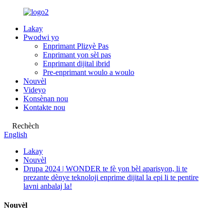
Lakay
Pwodwi yo
Enprimant Plizyè Pas
Enprimant yon sèl pas
Enprimant dijital ibrid
Pre-enprimant woulo a woulo
Nouvèl
Videyo
Konsènan nou
Kontakte nou
Rechèch
English
Lakay
Nouvèl
Drupa 2024 | WONDER te fè yon bèl aparisyon, li te
prezante dènye teknoloji enprime dijital la epi li te pentire
lavni anbalaj la!
Nouvèl