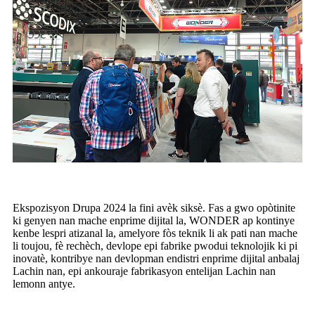
Ekspozisyon Drupa 2024 la fini avèk siksè. Fas a gwo opòtinite
ki genyen nan mache enprime dijital la, WONDER ap kontinye
kenbe lespri atizanal la, amelyore fòs teknik li ak pati nan mache
li toujou, fè rechèch, devlope epi fabrike pwodui teknolojik ki pi
inovatè, kontribye nan devlopman endistri enprime dijital anbalaj
Lachin nan, epi ankouraje fabrikasyon entelijan Lachin nan
lemonn antye.