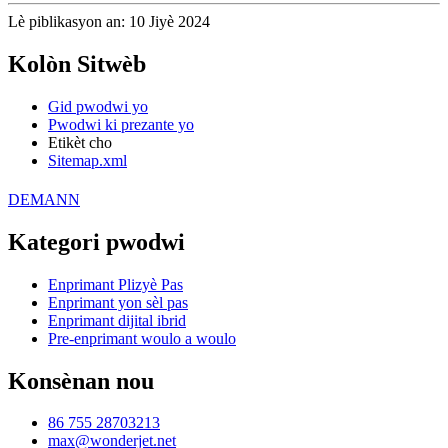
Lè piblikasyon an: 10 Jiyè 2024
Kolòn Sitwèb
Gid pwodwi yo
Pwodwi ki prezante yo
Etikèt cho
Sitemap.xml
DEMANN
Kategori pwodwi
Enprimant Plizyè Pas
Enprimant yon sèl pas
Enprimant dijital ibrid
Pre-enprimant woulo a woulo
Konsènan nou
86 755 28703213
max@wonderjet.net