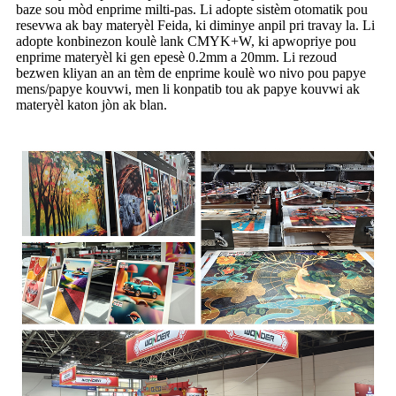
baze sou mòd enprime milti-pas. Li adopte sistèm otomatik pou
resevwa ak bay materyèl Feida, ki diminye anpil pri travay la. Li
adopte konbinezon koulè lank CMYK+W, ki apwopriye pou
enprime materyèl ki gen epesè 0.2mm a 20mm. Li rezoud
bezwen kliyan an an tèm de enprime koulè wo nivo pou papye
mens/papye kouvwi, men li konpatib tou ak papye kouvwi ak
materyèl katon jòn ak blan.