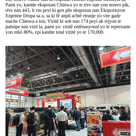
Pami yo, kantite ekspozan Chinwa yo te rive nan yon nouvo pik,
rive nan 443, li vin peyi ki gen plis ekspozan nan Ekspozisyon
Enprime Drupa sa a, sa ki fè anpil achtè etranje yo vire gade
mache Chinwa a tou; Vizitè ki soti nan 174 peyi ak rejyon te
patisipe nan vizit la, pami yo: vizitè entènasyonal yo te reprezante
yon rekò 80%, epi kantite total vizitè yo te 170,000.