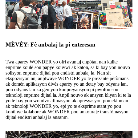
MÈVÈY: Fè anbalaj la pi enteresan
Twa aparèy WONDER yo ofri avantaj enpòtan nan kalite
enprime koulè sou papye kouvwi ak katon, sa ki bay yon nouvo
solisyon enprime dijital pou endistri anbalaj la. Nan sit
ekspozisyon an, anplwaye WONDER yo te prezante pèfòmans
ak domèn aplikasyon divès aparèy yo an detay bay odyans lan,
pou odyans lan ka gen yon konpreyansyon pi pwofon sou
teknoloji enprime dijital la. Anpil nouvo ak ansyen kliyan ki te la
yo te bay yon wo nivo afimasyon ak apresyasyon pou ekipman
ak teknoloji WONDER yo, epi yo te eksprime atant yo pou
kontinye kolabore ak WONDER pou ankouraje transfòmasyon
dijital endistri anbalaj la ansanm.