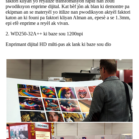
faktori kliyan yo reyalize transfòmasyon rapid nan zouti
pwodiksyon enprime dijital. Kat bèf jòn ak blan ki demontre pa
ekipman an se materyèl yo itilize nan pwodiksyon aktyèl faktori
katon an ki founi pa faktori kliyan Alman an, epesè a se 1.3mm,
epi efè enprime a reyèl ak vivan.
2. WD250-32A++ ki baze sou 1200npi
Enprimant dijital HD milti-pas ak lank ki baze sou dlo