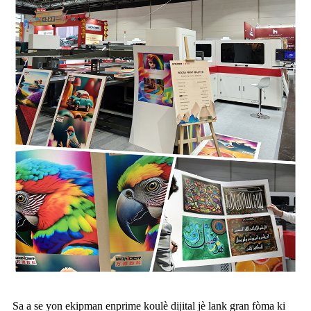
Sa a se yon ekipman enprime koulè dijital jè lank gran fòma ki