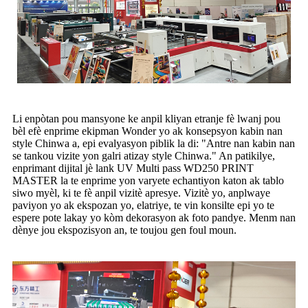
Li enpòtan pou mansyone ke anpil kliyan etranje fè lwanj pou
bèl efè enprime ekipman Wonder yo ak konsepsyon kabin nan
style Chinwa a, epi evalyasyon piblik la di: "Antre nan kabin nan
se tankou vizite yon galri atizay style Chinwa." An patikilye,
enprimant dijital jè lank UV Multi pass WD250 PRINT
MASTER la te enprime yon varyete echantiyon katon ak tablo
siwo myèl, ki te fè anpil vizitè apresye. Vizitè yo, anplwaye
paviyon yo ak ekspozan yo, elatriye, te vin konsilte epi yo te
espere pote lakay yo kòm dekorasyon ak foto pandye. Menm nan
dènye jou ekspozisyon an, te toujou gen foul moun.