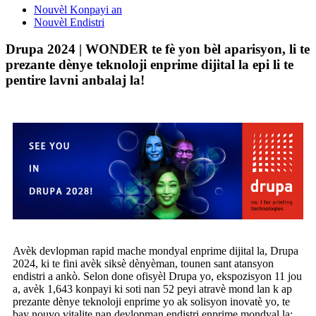
Nouvèl Konpayi an
Nouvèl Endistri
Drupa 2024 | WONDER te fè yon bèl aparisyon, li te
prezante dènye teknoloji enprime dijital la epi li te
pentire lavni anbalaj la!
Avèk devlopman rapid mache mondyal enprime dijital la, Drupa
2024, ki te fini avèk siksè dènyèman, tounen sant atansyon
endistri a ankò. Selon done ofisyèl Drupa yo, ekspozisyon 11 jou
a, avèk 1,643 konpayi ki soti nan 52 peyi atravè mond lan k ap
prezante dènye teknoloji enprime yo ak solisyon inovatè yo, te
bay nouvo vitalite nan devlopman endistri enprime mondyal la;