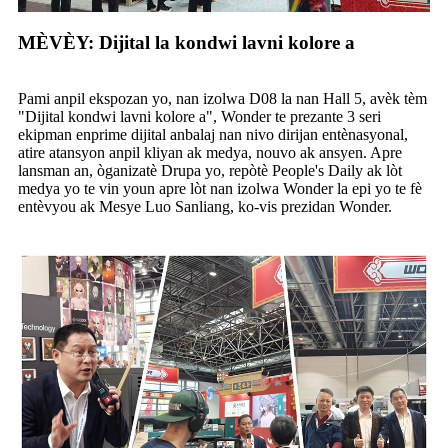
MÈVÈY: Dijital la kondwi lavni kolore a
Pami anpil ekspozan yo, nan izolwa D08 la nan Hall 5, avèk tèm
"Dijital kondwi lavni kolore a", Wonder te prezante 3 seri
ekipman enprime dijital anbalaj nan nivo dirijan entènasyonal,
atire atansyon anpil kliyan ak medya, nouvo ak ansyen. Apre
lansman an, òganizatè Drupa yo, repòtè People's Daily ak lòt
medya yo te vin youn apre lòt nan izolwa Wonder la epi yo te fè
entèvyou ak Mesye Luo Sanliang, ko-vis prezidan Wonder.