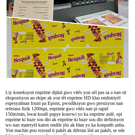
Liy koneksyon enprime dijital gwo vitès yon sèl pas sa a nan sit
ekspozisyon an ekipe ak yon tèt enprime HD klas endistriyèl
espesyalman founi pa Epson, pwodiksyon gwo presizyon nan
referans fizik 1200npi, enprime gwo vitès nan pi rapid
150m/min, bwat koulè papye kouvwi yo ka enprime anlè, epi
enprime ki baze sou dlo ak enprime ki baze sou dlo definisyon
wo nan materyèl katon ondile jòn ak blan yo ka konpatib anba.
Yon machin pou rezoud ti pakèt ak diferan lòd an pakèt, se ede