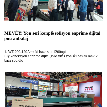
MÈVÈY: Yon seri konplè solisyon enprime dijital
pou anbalaj
1. WD200-120A++ ki baze sou 1200npi
Liy koneksyon enprime dijital gwo vitès yon sèl pas ak lank ki
baze sou dlo