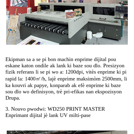
Ekipman sa a se pi bon machin enprime dijital pou
eskane katon ondile ak lank ki baze sou dlo. Presizyon
fizik referans li se pi wo a: 1200dpi, vitès enprime ki pi
rapid la: 1400㎡/h, lajè enprime maksimòm 2500mm, li
ka kouvri ak papye, konparab ak efè enprime ki baze
sou dlo wo definisyon, trè pri-efikas nan ekspozisyon
Drupa.
3. Nouvo pwodwi: WD250 PRINT MASTER
Enprimant dijital jè lank UV milti-pase