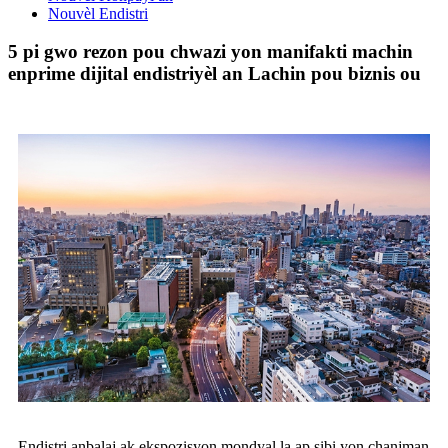
Nouvèl Endistri
5 pi gwo rezon pou chwazi yon manifakti machin
enprime dijital endistriyèl an Lachin pou biznis ou
Endistri anbalaj ak ekspozisyon mondyal la ap sibi yon chanjman