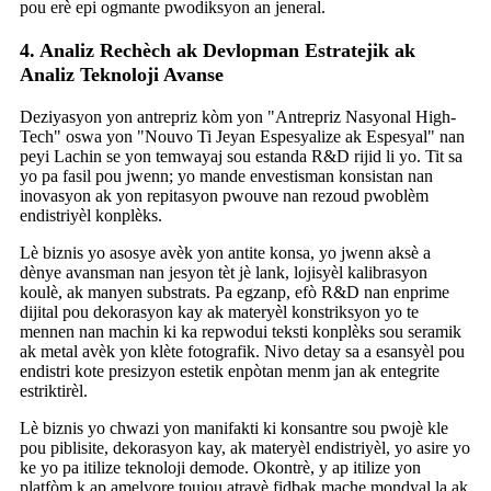
pou erè epi ogmante pwodiksyon an jeneral.
4. Analiz Rechèch ak Devlopman Estratejik ak
Analiz Teknoloji Avanse
Deziyasyon yon antrepriz kòm yon "Antrepriz Nasyonal High-
Tech" oswa yon "Nouvo Ti Jeyan Espesyalize ak Espesyal" nan
peyi Lachin se yon temwayaj sou estanda R&D rijid li yo. Tit sa
yo pa fasil pou jwenn; yo mande envestisman konsistan nan
inovasyon ak yon repitasyon pwouve nan rezoud pwoblèm
endistriyèl konplèks.
Lè biznis yo asosye avèk yon antite konsa, yo jwenn aksè a
dènye avansman nan jesyon tèt jè lank, lojisyèl kalibrasyon
koulè, ak manyen substrats. Pa egzanp, efò R&D nan enprime
dijital pou dekorasyon kay ak materyèl konstriksyon yo te
mennen nan machin ki ka repwodui teksti konplèks sou seramik
ak metal avèk yon klète fotografik. Nivo detay sa a esansyèl pou
endistri kote presizyon estetik enpòtan menm jan ak entegrite
estriktirèl.
Lè biznis yo chwazi yon manifakti ki konsantre sou pwojè kle
pou piblisite, dekorasyon kay, ak materyèl endistriyèl, yo asire yo
ke yo pa itilize teknoloji demode. Okontrè, y ap itilize yon
platfòm k ap amelyore toujou atravè fidbak mache mondyal la ak