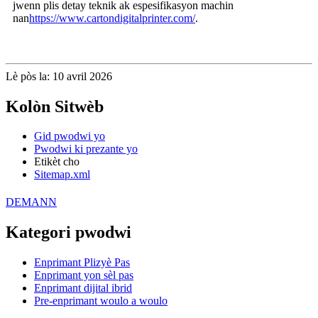
jwenn plis detay teknik ak espesifikasyon machin
nan
https://www.cartondigitalprinter.com/
.
Lè pòs la: 10 avril 2026
Kolòn Sitwèb
Gid pwodwi yo
Pwodwi ki prezante yo
Etikèt cho
Sitemap.xml
DEMANN
Kategori pwodwi
Enprimant Plizyè Pas
Enprimant yon sèl pas
Enprimant dijital ibrid
Pre-enprimant woulo a woulo