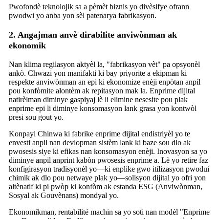
Pwofondè teknolojik sa a pèmèt biznis yo divèsifye ofrann
pwodwi yo anba yon sèl patenarya fabrikasyon.
2. Angajman anvè dirabilite anviwònman ak
ekonomik
Nan klima regilasyon aktyèl la, "fabrikasyon vèt" pa opsyonèl
ankò. Chwazi yon manifakti ki bay priyorite a ekipman ki
respekte anviwònman an epi ki ekonomize enèji enpòtan anpil
pou konfòmite alontèm ak repitasyon mak la. Enprime dijital
natirèlman diminye gaspiyaj lè li elimine nesesite pou plak
enprime epi li diminye konsomasyon lank grasa yon kontwòl
presi sou gout yo.
Konpayi Chinwa ki fabrike enprime dijital endistriyèl yo te
envesti anpil nan devlopman sistèm lank ki baze sou dlo ak
pwosesis siye ki efikas nan konsomasyon enèji. Inovasyon sa yo
diminye anpil anprint kabòn pwosesis enprime a. Lè yo retire faz
konfigirasyon tradisyonèl yo—ki enplike gwo itilizasyon pwodui
chimik ak dlo pou netwaye plak yo—solisyon dijital yo ofri yon
altènatif ki pi pwòp ki konfòm ak estanda ESG (Anviwònman,
Sosyal ak Gouvènans) mondyal yo.
Ekonomikman, rentabilité machin sa yo soti nan modèl "Enprime