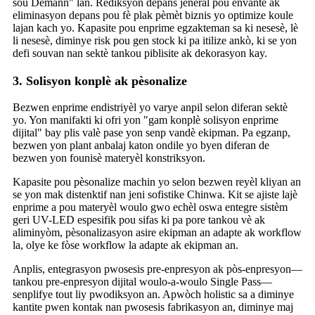
sou Demann" lan. Rediksyon depans jeneral pou envantè ak
eliminasyon depans pou fè plak pèmèt biznis yo optimize koule
lajan kach yo. Kapasite pou enprime egzakteman sa ki nesesè, lè
li nesesè, diminye risk pou gen stock ki pa itilize ankò, ki se yon
defi souvan nan sektè tankou piblisite ak dekorasyon kay.
3. Solisyon konplè ak pèsonalize
Bezwen enprime endistriyèl yo varye anpil selon diferan sektè
yo. Yon manifakti ki ofri yon "gam konplè solisyon enprime
dijital" bay plis valè pase yon senp vandè ekipman. Pa egzanp,
bezwen yon plant anbalaj katon ondile yo byen diferan de
bezwen yon founisè materyèl konstriksyon.
Kapasite pou pèsonalize machin yo selon bezwen reyèl kliyan an
se yon mak distenktif nan jeni sofistike Chinwa. Kit se ajiste lajè
enprime a pou materyèl woulo gwo echèl oswa entegre sistèm
geri UV-LED espesifik pou sifas ki pa pore tankou vè ak
aliminyòm, pèsonalizasyon asire ekipman an adapte ak workflow
la, olye ke fòse workflow la adapte ak ekipman an.
Anplis, entegrasyon pwosesis pre-enpresyon ak pòs-enpresyon—
tankou pre-enpresyon dijital woulo-a-woulo Single Pass—
senplifye tout liy pwodiksyon an. Apwòch holistic sa a diminye
kantite pwen kontak nan pwosesis fabrikasyon an, diminye maj