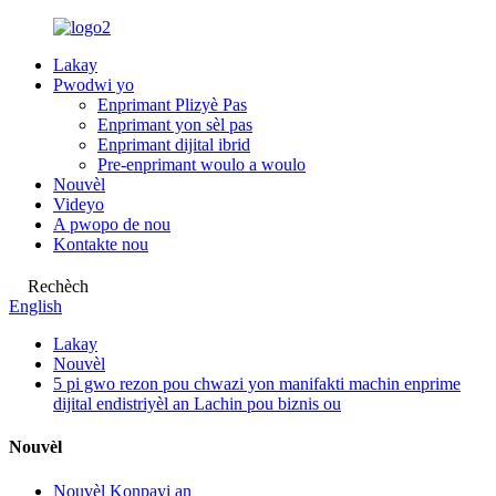
Lakay
Pwodwi yo
Enprimant Plizyè Pas
Enprimant yon sèl pas
Enprimant dijital ibrid
Pre-enprimant woulo a woulo
Nouvèl
Videyo
A pwopo de nou
Kontakte nou
Rechèch
English
Lakay
Nouvèl
5 pi gwo rezon pou chwazi yon manifakti machin enprime
dijital endistriyèl an Lachin pou biznis ou
Nouvèl
Nouvèl Konpayi an