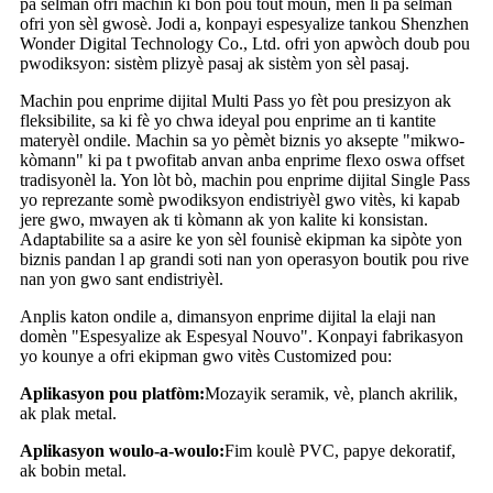
pa sèlman ofri machin ki bon pou tout moun, men li pa sèlman
ofri yon sèl gwosè. Jodi a, konpayi espesyalize tankou Shenzhen
Wonder Digital Technology Co., Ltd. ofri yon apwòch doub pou
pwodiksyon: sistèm plizyè pasaj ak sistèm yon sèl pasaj.
Machin pou enprime dijital Multi Pass yo fèt pou presizyon ak
fleksibilite, sa ki fè yo chwa ideyal pou enprime an ti kantite
materyèl ondile. Machin sa yo pèmèt biznis yo aksepte "mikwo-
kòmann" ki pa t pwofitab anvan anba enprime flexo oswa offset
tradisyonèl la. Yon lòt bò, machin pou enprime dijital Single Pass
yo reprezante somè pwodiksyon endistriyèl gwo vitès, ki kapab
jere gwo, mwayen ak ti kòmann ak yon kalite ki konsistan.
Adaptabilite sa a asire ke yon sèl founisè ekipman ka sipòte yon
biznis pandan l ap grandi soti nan yon operasyon boutik pou rive
nan yon gwo sant endistriyèl.
Anplis katon ondile a, dimansyon enprime dijital la elaji nan
domèn "Espesyalize ak Espesyal Nouvo". Konpayi fabrikasyon
yo kounye a ofri ekipman gwo vitès Customized pou:
Aplikasyon pou platfòm:
Mozayik seramik, vè, planch akrilik,
ak plak metal.
Aplikasyon woulo-a-woulo:
Fim koulè PVC, papye dekoratif,
ak bobin metal.