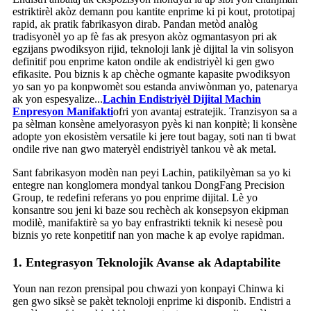
estriktirèl akòz demann pou kantite enprime ki pi kout, prototipaj
rapid, ak pratik fabrikasyon dirab. Pandan metòd analòg
tradisyonèl yo ap fè fas ak presyon akòz ogmantasyon pri ak
egzijans pwodiksyon rijid, teknoloji lank jè dijital la vin solisyon
definitif pou enprime katon ondile ak endistriyèl ki gen gwo
efikasite. Pou biznis k ap chèche ogmante kapasite pwodiksyon
yo san yo pa konpwomèt sou estanda anviwònman yo, patenarya
ak yon espesyalize...
Lachin Endistriyèl Dijital Machin
Enpresyon Manifakti
ofri yon avantaj estratejik. Tranzisyon sa a
pa sèlman konsène amelyorasyon pyès ki nan konpitè; li konsène
adopte yon ekosistèm versatile ki jere tout bagay, soti nan ti bwat
ondile rive nan gwo materyèl endistriyèl tankou vè ak metal.
Sant fabrikasyon modèn nan peyi Lachin, patikilyèman sa yo ki
entegre nan konglomera mondyal tankou DongFang Precision
Group, te redefini referans yo pou enprime dijital. Lè yo
konsantre sou jeni ki baze sou rechèch ak konsepsyon ekipman
modilè, manifaktirè sa yo bay enfrastrikti teknik ki nesesè pou
biznis yo rete konpetitif nan yon mache k ap evolye rapidman.
1. Entegrasyon Teknolojik Avanse ak Adaptabilite
Youn nan rezon prensipal pou chwazi yon konpayi Chinwa ki
gen gwo siksè se pakèt teknoloji enprime ki disponib. Endistri a