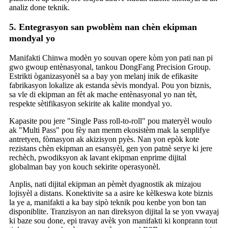
analiz done teknik.
5. Entegrasyon san pwoblèm nan chèn ekipman
mondyal yo
Manifakti Chinwa modèn yo souvan opere kòm yon pati nan pi
gwo gwoup entènasyonal, tankou DongFang Precision Group.
Estrikti òganizasyonèl sa a bay yon melanj inik de efikasite
fabrikasyon lokalize ak estanda sèvis mondyal. Pou yon biznis,
sa vle di ekipman an fèt ak mache entènasyonal yo nan tèt,
respekte sètifikasyon sekirite ak kalite mondyal yo.
Kapasite pou jere "Single Pass roll-to-roll" pou materyèl woulo
ak "Multi Pass" pou fèy nan menm ekosistèm mak la senplifye
antretyen, fòmasyon ak akizisyon pyès. Nan yon epòk kote
rezistans chèn ekipman an esansyèl, gen yon patnè serye ki jere
rechèch, pwodiksyon ak lavant ekipman enprime dijital
globalman bay yon kouch sekirite operasyonèl.
Anplis, nati dijital ekipman an pèmèt dyagnostik ak mizajou
lojisyèl a distans. Konektivite sa a asire ke kèlkeswa kote biznis
la ye a, manifakti a ka bay sipò teknik pou kenbe yon bon tan
disponiblite. Tranzisyon an nan direksyon dijital la se yon vwayaj
ki baze sou done, epi travay avèk yon manifakti ki konprann tout