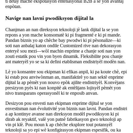
ti detay mache ekspòtasyon entènasyonal B2B a se yon avantaj
enpòtan.
Navige nan lavni pwodiksyon dijital la
Chanjman an nan direksyon teknoloji jè lank dijital la se yon
repons a yon mache konsomatè ki pi fragmenté e ki pi mande.
Pandan biznis yo ap chèche bay pwodwi ki pi pèsonalize—ki
soti nan anbalaj katon ondile Customized rive nan dekorasyon
enteryè sou mezi—wòl machin enprime a chanje soti nan yon
zouti estatik pou vin yon byen dinamik. Fleksibilite pou chanje
ant materyèl yo se sa ki defini etablisman endistriyèl modèn nan.
Lè yo konsantre sou ekipman ki efikas anpil, ki pa koute chè, epi
ki estab pou anviwònman an, manifaktirè yo nan sektè enprime
dijital la ap pèmèt yon nouvo epòk ajilite endistriyèl. Konvèjans
presizyon pyès ki nan konpitè ak entèlijans lojisyèl pèmèt yon
nivo transparans operasyonèl ki te enposib anvan.
Desizyon pou envesti nan ekipman enprime dijital se yon
envestisman nan évolutivité yon biznis nan lavni. Pandan endistri
a ap kontinye avanse nan direksyon modèl pwodiksyon ki pi
dirab ak reyaktif, valè yon patnè fabrikasyon gwo teknoloji ap
vin pi klè. Pou moun k ap chèche eksplore tout potansyèl
teknoloji sa yo epi wè konfigirasyon ekipman espesifik, ou ka