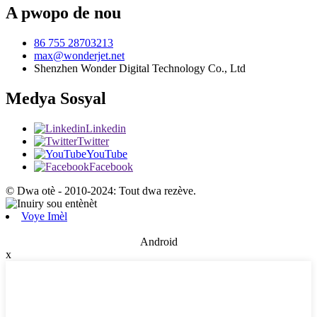
A pwopo de nou
86 755 28703213
max@wonderjet.net
Shenzhen Wonder Digital Technology Co., Ltd
Medya Sosyal
Linkedin
Twitter
YouTube
Facebook
© Dwa otè - 2010-2024: Tout dwa rezève.
Voye Imèl
Android
x