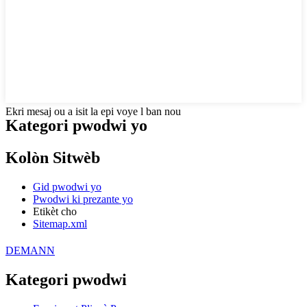
Ekri mesaj ou a isit la epi voye l ban nou
Kategori pwodwi yo
Kolòn Sitwèb
Gid pwodwi yo
Pwodwi ki prezante yo
Etikèt cho
Sitemap.xml
DEMANN
Kategori pwodwi