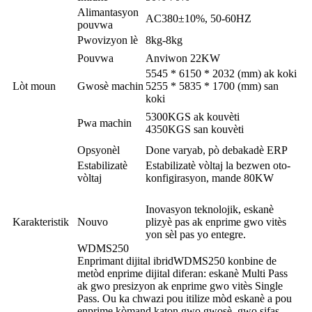
Alimantasyon
AC380±10%, 50-60HZ
pouvwa
Pwovizyon lè
8kg-8kg
Pouvwa
Anviwon 22KW
5545 * 6150 * 2032 (mm) ak koki
Lòt moun
Gwosè machin
5255 * 5835 * 1700 (mm) san
koki
5300KGS ak kouvèti
Pwa machin
4350KGS san kouvèti
Opsyonèl
Done varyab, pò debakadè ERP
Estabilizatè
Estabilizatè vòltaj la bezwen oto-
vòltaj
konfigirasyon, mande 80KW
Inovasyon teknolojik, eskanè
Karakteristik
Nouvo
plizyè pas ak enprime gwo vitès
yon sèl pas yo entegre.
WDMS250
Enprimant dijital ibrid
WDMS250 konbine de
metòd enprime dijital diferan: eskanè Multi Pass
ak gwo presizyon ak enprime gwo vitès Single
Pass. Ou ka chwazi pou itilize mòd eskanè a pou
enprime kòmand katon gwo gwosè, gwo sifas,