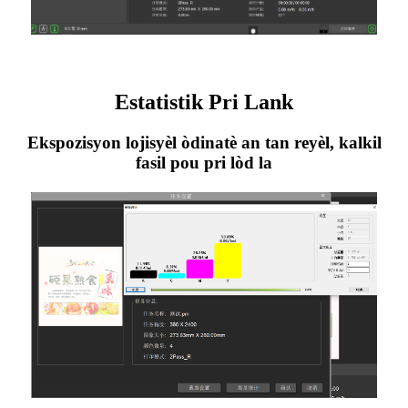
Estatistik Pri Lank
Ekspozisyon lojisyèl òdinatè an tan reyèl, kalkil
fasil pou pri lòd la