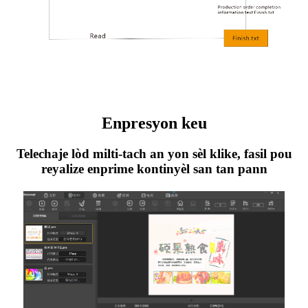
Enpresyon keu
Telechaje lòd milti-tach an yon sèl klike, fasil pou
reyalize enprime kontinyèl san tan pann