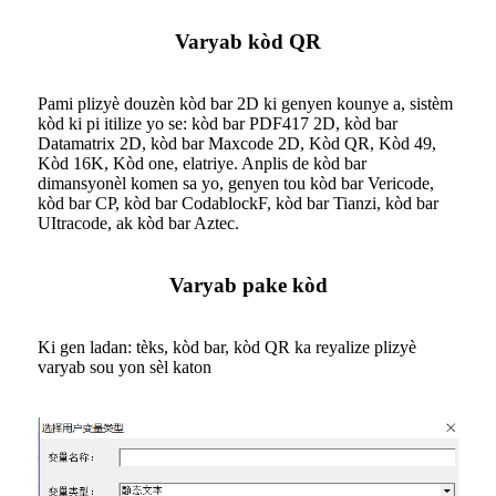
Varyab kòd QR
Pami plizyè douzèn kòd bar 2D ki genyen kounye a, sistèm
kòd ki pi itilize yo se: kòd bar PDF417 2D, kòd bar
Datamatrix 2D, kòd bar Maxcode 2D, Kòd QR, Kòd 49,
Kòd 16K, Kòd one, elatriye. Anplis de kòd bar
dimansyonèl komen sa yo, genyen tou kòd bar Vericode,
kòd bar CP, kòd bar CodablockF, kòd bar Tianzi, kòd bar
UItracode, ak kòd bar Aztec.
Varyab pake kòd
Ki gen ladan: tèks, kòd bar, kòd QR ka reyalize plizyè
varyab sou yon sèl katon