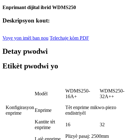
Enprimant dijital ibrid WDMS250
Deskripsyon kout:
Voye yon imèl ban nou
Telechaje kòm PDF
Detay pwodwi
Etikèt pwodwi yo
WDMS250-
WDMS250-
Modèl
16A+
32A++
Konfigirasyon
Tèt enprime mikwo-piezo
Enprime
enprime
endistriyèl
Kantite tèt
16
32
enprime
Plizyè pasaj: 2500mm
Lajè enprime