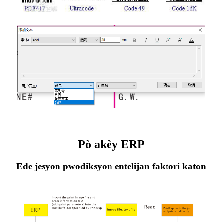
Pò akèy ERP
Ede jesyon pwodiksyon entelijan faktori katon