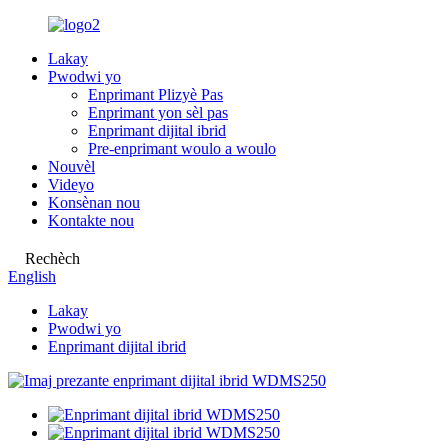
Lakay
Pwodwi yo
Enprimant Plizyè Pas
Enprimant yon sèl pas
Enprimant dijital ibrid
Pre-enprimant woulo a woulo
Nouvèl
Videyo
Konsènan nou
Kontakte nou
Rechèch
English
Lakay
Pwodwi yo
Enprimant dijital ibrid