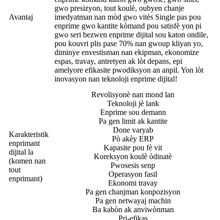
gwo presizyon, tout koulè, oubyen chanje
Avantaj
imedyatman nan mòd gwo vitès Single pas pou
enprime gwo kantite kòmand pou satisfè yon pi
gwo seri bezwen enprime dijital sou katon ondile,
pou kouvri plis pase 70% nan gwoup kliyan yo,
diminye envestisman nan ekipman, ekonomize
espas, travay, antretyen ak lòt depans, epi
amelyore efikasite pwodiksyon an anpil. Yon lòt
inovasyon nan teknoloji enprime dijital!
Revolisyonè nan mond lan
Teknoloji jè lank
Enprime sou demann
Pa gen limit ak kantite
Done varyab
Karakteristik
Pò akèy ERP
enprimant
Kapasite pou fè vit
dijital la
Koreksyon koulè òdinatè
(komen nan
Pwosesis senp
tout
Operasyon fasil
enprimant)
Ekonomi travay
Pa gen chanjman konpozisyon
Pa gen netwayaj machin
Ba kabòn ak anviwònman
Pri-efikas