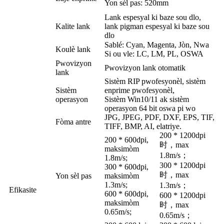
Yon sèl pas: 520mm
Lank espesyal ki baze sou dlo,
Kalite lank
lank pigman espesyal ki baze sou
dlo
Sablé: Cyan, Magenta, Jòn, Nwa
Koulè lank
Si ou vle: LC, LM, PL, OSWA
Pwovizyon
Pwovizyon lank otomatik
lank
Sistèm RIP pwofesyonèl, sistèm
Sistèm
enprime pwofesyonèl,
operasyon
Sistèm Win10/11 ak sistèm
operasyon 64 bit oswa pi wo
JPG, JPEG, PDF, DXF, EPS, TIF,
Fòma antre
TIFF, BMP, AI, elatriye.
200 * 1200dpi
200 * 600dpi,
时，max
maksimòm
1.8m/s；
1.8m/s;
300 * 1200dpi
300 * 600dpi,
时，max
Yon sèl pas
maksimòm
1.3m/s;
1.3m/s；
Efikasite
600 * 600dpi,
600 * 1200dpi
maksimòm
时，max
0.65m/s;
0.65m/s；