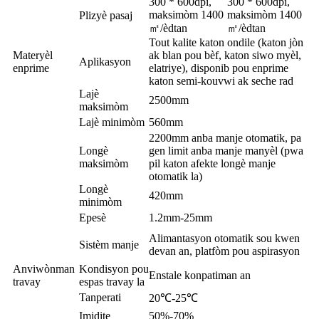
300 * 600dpi,
300 * 600dpi,
maksimòm 1400
maksimòm 1400
Plizyè pasaj
㎡/èdtan
㎡/èdtan
Tout kalite katon ondile (katon jòn
Materyèl
ak blan pou bèf, katon siwo myèl,
Aplikasyon
enprime
elatriye), disponib pou enprime
katon semi-kouvwi ak seche rad
Lajè
2500mm
maksimòm
Lajè minimòm
560mm
2200mm anba manje otomatik, pa
Longè
gen limit anba manje manyèl (pwa
maksimòm
pil katon afekte longè manje
otomatik la)
Longè
420mm
minimòm
Epesè
1.2mm-25mm
Alimantasyon otomatik sou kwen
Sistèm manje
devan an, platfòm pou aspirasyon
Anviwònman
Kondisyon pou
Enstale konpatiman an
travay
espas travay la
Tanperati
20℃-25℃
Imidite
50%-70%