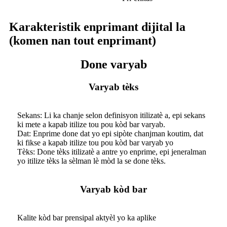
Karakteristik enprimant dijital la
(komen nan tout enprimant)
Done varyab
Varyab tèks
Sekans: Li ka chanje selon definisyon itilizatè a, epi sekans
ki mete a kapab itilize tou pou kòd bar varyab.
Dat: Enprime done dat yo epi sipòte chanjman koutim, dat
ki fikse a kapab itilize tou pou kòd bar varyab yo
Tèks: Done tèks itilizatè a antre yo enprime, epi jeneralman
yo itilize tèks la sèlman lè mòd la se done tèks.
Varyab kòd bar
Kalite kòd bar prensipal aktyèl yo ka aplike