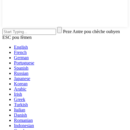
Peze Antre pou chèche oubyen
ESC pou fèmen
English
French
German
Portuguese
Spanish
Russian
Japanese
Korean
Arabic
Irish
Greek
Turkish
Italian
Danish
Romanian
Indonesian