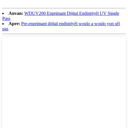
Anvan:
WDUV200 Enprimant Dijital Endistriyèl UV Single
Pass
Apre:
Pre-enprimant dijital endistriyèl woulo a woulo yon sèl
pas