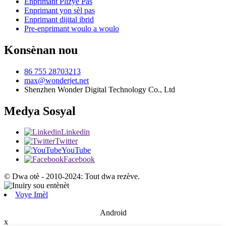
Enprimant Plizyè Pas
Enprimant yon sèl pas
Enprimant dijital ibrid
Pre-enprimant woulo a woulo
Konsènan nou
86 755 28703213
max@wonderjet.net
Shenzhen Wonder Digital Technology Co., Ltd
Medya Sosyal
Linkedin
Twitter
YouTube
Facebook
© Dwa otè - 2010-2024: Tout dwa rezève.
Voye Imèl
Android
x